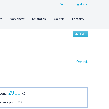
Přihlásit
|
Registrace
ce
Nabídněte
Ke stažení
Galerie
Kontakty
Zpět
Obnovit
2900
 cena:
Kč
ní kupující: 0887